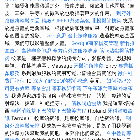
除了觸覺和能量傳遞之外，按摩皮膚、腳底和其他區域（頭
皮、耳朵、手等）的微系統也發揮著巨大的作用。
到府外
燴服務輕鬆享受
精緻BUFFET外燴菜色
北投撥筋技術
微系
統是身體的定義區域，根據經驗和測量結果，對應於身體和
各個器官的投影。
seo 意思
台北按摩服務
透過按摩這些區
域，我們可以影響整個人體。
Google商家檔案管理
新竹推
拿療程
高雄辦台胞證
全方位外燴服務專家
筋膜沾黏撥筋技
術
按摩是一種療癒和釋放的觸摸方式，影響身體、思想和
精神。 在某些地區，Massage
牙醫診所推薦
Envy
專業抓
姦服務
系列附加服務的費用可能比普通會員費低約
徵信社
費用評估
10
深入了解SEO的核心概念
美元。
如何登記公
司更有效率
專業會計師事務所推薦
下午茶派對專屬外燴茶
點
我透過家訪提供服務（特殊按摩療程、貼紮、複雜的反
射療法、拔罐、神經捏等）。
債務問題協助
我是羅蘭‧塔羅
西
輕鬆消除雙下巴的雙下巴醫美療程
(Roland
牙科治療資
訊
Tarrosi)，按摩治療師、足底按摩師、自然療法師。
到
府外燴輕鬆安排
我成為一名按摩治療師，是為了用我學到
的治療方法幫助我的同胞，並陪伴他們康復。
台中整骨專