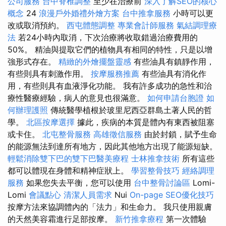
公司服務
台中脊椎調整
至少在治療前
深入了解SEO的核心
概念
24
浪漫戶外婚禮外燴方案
台中推拿服務
小時可以更
改或取消預約。
西屯體態調整
專業會計師服務
氣結調理療
法
若24小時內取消，下次治療將收取錯過治療費用的
50%。 精油與提取它們的植物具有相同的特性，只是以增
強形式存在。
精緻的外燴擺盤靈感
有些油具有鎮靜作用，
有些則具有刺激作用。
按摩服務推薦
有些油具有消化作
用，有些則具有血液淨化功能。 我有許多成功的急性和治
療性醫療經驗，病人的意見也很滿意。
如何申請台胞證
如
何辦理護照
傳統醫學植根於玻里尼西亞群島土著人民的哲
學。
北區按摩選擇
據此，疾病的本質是體內有東西被阻塞
或卡住。
北屯整骨服務
高雄徵信服務
由於封鎖，賦予生命
的能源無法到達所有地方，因此其他地方出現了能源短缺。
輕鬆消除雙下巴的雙下巴醫美療程
士林推拿技術
所有這些
都可以體現在身體和精神症狀上。
學習整骨技巧
經絡調理
服務
如果您失去平衡，您可以使用
台中整骨討論區
Lomi-
Lomi
會議點心
清潔人員需求
Nui
On-page SEO優化技巧
按摩方法來協調體內的「法力」和生命力。 我只使用親膚
的天然美容霜進行足部按摩。
新竹推拿療程
第一次體驗