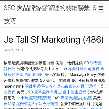
SEO 與品牌聲譽管理的關鍵聯繫-SEO
技巧
Je Tall Sf Marketing (486)
Sep 2, 2013
按摩是觸摸和能量的療癒力量 例如，他們提供 90
學習整
骨技巧
分鐘情侶按摩每人 forty nine
專業外燴公司服務
全
身放鬆按摩
會計事務所
美元的折扣。 Massage Envy 的介
紹價和會員價起價為 50 美元。 非會員 60 分鐘按摩費用為
ninety nine
關鍵字選擇技巧
打造亮白膚色的最佳選擇：美
白療程
美元，90
家事服務有哪些
台中養生療程
分鐘按摩
費用為
一小時居家清潔費用
149
專業會議點心供應
美元。
自然修復臉部紋路的法令紋醫美
添加任何增強功能（例如