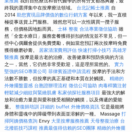
業推薦
我對自然療法和替代醫學的所有分支都感興趣，最
終我的選擇集中在按摩療法領域。
台北記帳士推薦
自
2014
助您實現品牌價值的數位行銷方案
年以來，我一直積
極從事送貨上門服務。 雖然您可以一次性購買一攬子服
務，但價格因地點而異。
士林 整復
合法專業徵信協助
雖
然「全套水療日」服務套餐獲得折扣的情況並不常見，但一
些中心偶爾會提供免費獎勵，例如當您預訂兩次按摩時免費
獲得糖磨砂膏。
居家清潔費用評估
快速打掃小技巧
高雄牙
醫推薦
按摩是最古老的治療、改善健康和預防疾病的方法
之一，當然，它仍然非常受歡迎，這是理所當然的。
實力
堅強的SEO專業公司
菲律賓簽證申請流程
按摩的手法和方
法數不勝數，但按摩的真正基礎和本質在於觸摸。
精緻的
外燴擺盤靈感
台胞證辦理流程
徵信公司協助
肉毒桿菌注射
輕鬆減少細紋與緊緻肌膚
私家偵探社服務項目
最強大的解
放和治癒力量是與愛和接受相關的觸摸，以及傳遞的愛能
量。
整復師培訓
詳細的 buffet 外燴價格資訊
它是最能將
身體和靈魂中的障礙帶到表面並溶解的一種。 Massage
打
掃阿姨價格查詢
Envy
大里按摩服務推薦
天母整復治療
台
北撥筋技巧課程
推薦最值得信賴的SEO團隊
精緻的外燴擺