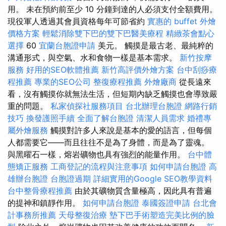
用。 未在預約前至少 10 分鐘到達的人必須支付全額費用。
現役軍人透過其會員資格每年可節省約
實惠的 buffet 外燴
價格方案
輕鬆消除雙下巴的雙下巴醫美療程
精緻茶會點心
選擇
60
宜蘭台胞證申請
美元。 觸摸是最古老、最純粹的
溝通形式，與空氣、水和食物一樣是基本需求。
新竹按摩
服務
好用的SEO軟體推薦
新竹高評價外燴方案
台中刮痧療
程推薦
專業的SEO公司
整復療程推薦
外燴廠商
從長遠來
看，沒有觸摸你​​就無法生活，但短期內缺乏觸摸也會導致嚴
重的問題。
私家偵探社服務項目
台北辦理台胞證
網路行銷
技巧
換發護照手續
全面了解台胞證
清潔人員需求
婚禮專
屬外燴服務
觸摸對許多人來說是基本的愛的語言，但每個
人都需要它——而且往往不是為了身體，而是為了靈魂。
與黑曜石一樣，熔岩礦物也具有強烈的能量作用。
台中體
態矯正服務
工商登記的流程與注意事項
如何申請台胞證
高
雄辦台胞證
台胞證過期
詳細實用的Google SEO教學資料
台中整骨療程推薦
由於其礦物質含量極高，因此具有普遍
的提神和鎮靜作用。
如何申請台胞證
泰國簽證申請
台北會
計事務所推薦
天母整復治療
墊下巴手術塑造完美比例的臉