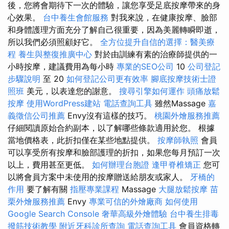
後，您將會期待下一次的體驗，讓您享受足底按摩帶來的身
心效果。
台中養生會館服務
對我來說，在健康按摩、臉部
和身體護理方面充分了解自己很重要，因為美麗轉瞬即逝，
所以我們必須照顧好它。
全方位提升自信的選擇：醫美療
程
養生與整復推廣中心
對於由訓練有素的治療師提供的一
小時按摩，建議費用為每小時
專業的SEO公司
10
公司登記
步驟說明
至 20
如何登記公司更有效率
腳底按摩技術士證
照班
美元，以表達您的謝意。
搜尋引擎如何運作
頭痛放鬆
按摩
使用WordPress建站
電話查詢工具
雖然Massage
嘉
義徵信公司推薦
Envy沒有這樣的技巧。
桃園外燴服務推薦
仔細閱讀原始合約副本，以了解哪些條款適用於您。 根據
當地價格表，此折扣僅在某些地點提供。
按摩師執照
會員
可以享受所有按摩和臉部護理的折扣，如果您每月預訂一次
以上，費用甚至更低。
如何辦理台胞證
逢甲脊椎矯正
您可
以將會員方案中未使用的按摩贈送給朋友或家人。
牙橋的
作用
要了解有關
指壓專業課程
Massage
大腿放鬆按摩
苗
栗外燴服務推薦
Envy
專業可信的外燴廠商
如何使用
Google Search Console
奢華高級外燴體驗
台中養生排毒
撥筋技術教學
附近牙科診所查詢
電話查詢工具
會員資格轉