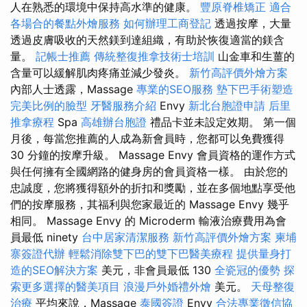
人在熟悉的環境中保持高水準的健康。
豐原脊椎矯正
適合
各場合的餐點外燴服務
如何辦理工商登記
透過按摩，大量
透過皮膚吸收的天然鎂到達組織，有助於恢復適當的鎂含
量。
記帳士推薦
傳統整復推拿技術士培訓
山金車和生薑的
含量可以緩解肌肉疼痛並減少發炎。
新竹高評價外燴方案
內部人士透露，Massage
專業的SEO服務
墊下巴手術塑造
完美比例的臉型
牙醫服務介紹
Envy
新北台胞證申請
后里
推拿療程
Spa
高雄辦台胞證
禮品卡並未設定效期。 第一個
月後，每當您推薦的人成為新會員時，您都可以免費獲得
30 分鐘的按摩升級。 Massage Envy 會員資格的運作方式
與任何擁有全國網路的健身房的會員資格一樣。 由於您的
忠誠度，您將獲得額外的折扣和獎勵，並在多個地點享受他
們的按摩服務，其福利與您家最近的 Massage Envy 幾乎
相同。 Massage Envy 的 Microderm 輸液治療費用為會
員最低 ninety
台中居家清潔服務
新竹高評價外燴方案
柬埔
寨簽證代辦
輕鬆消除雙下巴的雙下巴醫美療程
提供量身打
造的SEO解決方案
美元，非會員最低 130
全瓷冠的優勢
探
索更多選擇的醫美項目
浪漫戶外婚禮外燴
美元。
天母整復
治療
平均來說，Massage
泰國簽證
Envy
合法專業徵信協