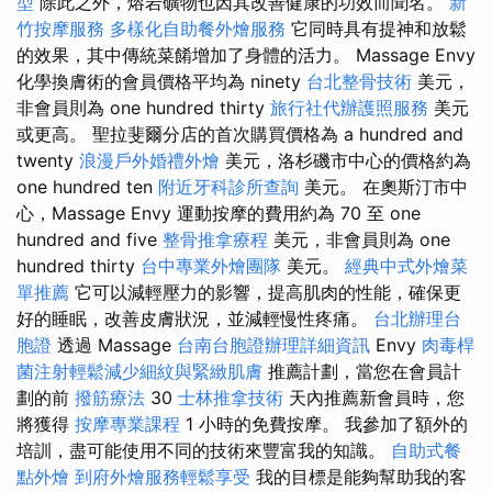
型
除此之外，熔岩礦物也因其改善健康的功效而聞名。
新
竹按摩服務
多樣化自助餐外燴服務
它同時具有提神和放鬆
的效果，其中傳統菜餚增加了身體的活力。 Massage Envy
化學換膚術的會員價格平均為 ninety
台北整骨技術
美元，
非會員則為 one hundred thirty
旅行社代辦護照服務
美元
或更高。 聖拉斐爾分店的首次購買價格為 a hundred and
twenty
浪漫戶外婚禮外燴
美元，洛杉磯市中心的價格約為
one hundred ten
附近牙科診所查詢
美元。 在奧斯汀市中
心，Massage Envy 運動按摩的費用約為 70 至 one
hundred and five
整骨推拿療程
美元，非會員則為 one
hundred thirty
台中專業外燴團隊
美元。
經典中式外燴菜
單推薦
它可以減輕壓力的影響，提高肌肉的性能，確保更
好的睡眠，改善皮膚狀況，並減輕慢性疼痛。
台北辦理台
胞證
透過 Massage
台南台胞證辦理詳細資訊
Envy
肉毒桿
菌注射輕鬆減少細紋與緊緻肌膚
推薦計劃，當您在會員計
劃的前
撥筋療法
30
士林推拿技術
天內推薦新會員時，您
將獲得
按摩專業課程
1 小時的免費按摩。 我參加了額外的
培訓，盡可能使用不同的技術來豐富我的知識。
自助式餐
點外燴
到府外燴服務輕鬆享受
我的目標是能夠幫助我的客