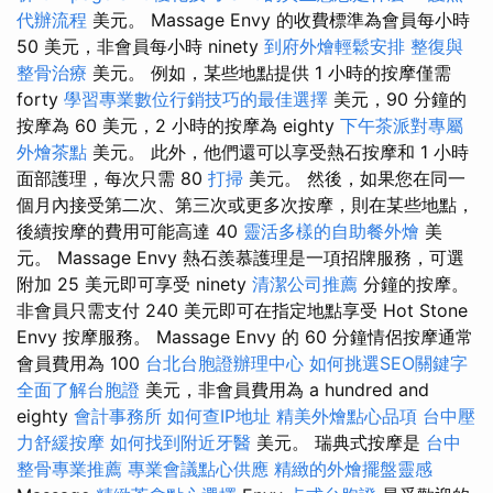
代辦流程
美元。 Massage Envy 的收費標準為會員每小時
50 美元，非會員每小時 ninety
到府外燴輕鬆安排
整復與
整骨治療
美元。 例如，某些地點提供 1 小時的按摩僅需
forty
學習專業數位行銷技巧的最佳選擇
美元，90 分鐘的
按摩為 60 美元，2 小時的按摩為 eighty
下午茶派對專屬
外燴茶點
美元。 此外，他們還可以享受熱石按摩和 1 小時
面部護理，每次只需 80
打掃
美元。 然後，如果您在同一
個月內接受第二次、第三次或更多次按摩，則在某些地點，
後續按摩的費用可能高達 40
靈活多樣的自助餐外燴
美
元。 Massage Envy 熱石羨慕護理是一項招牌服務，可選
附加 25 美元即可享受 ninety
清潔公司推薦
分鐘的按摩。
非會員只需支付 240 美元即可在指定地點享受 Hot Stone
Envy 按摩服務。 Massage Envy 的 60 分鐘情侶按摩通常
會員費用為 100
台北台胞證辦理中心
如何挑選SEO關鍵字
全面了解台胞證
美元，非會員費用為 a hundred and
eighty
會計事務所
如何查IP地址
精美外燴點心品項
台中壓
力舒緩按摩
如何找到附近牙醫
美元。 瑞典式按摩是
台中
整骨專業推薦
專業會議點心供應
精緻的外燴擺盤靈感