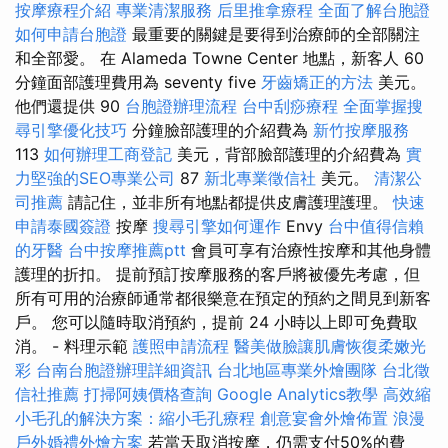
按摩療程介紹
專業清潔服務
后里推拿療程
全面了解台胞證
如何申請台胞證
最重要的關鍵是要得到治療師的全部關注
和全部愛。 在 Alameda Towne Center 地點，新客人 60
分鐘面部護理費用為 seventy five
牙齒矯正的方法
美元。
他們還提供 90
台胞證辦理流程
台中刮痧療程
全面掌握搜
尋引擎優化技巧
分鐘臉部護理的介紹費為
新竹按摩服務
113
如何辦理工商登記
美元，背部臉部護理的介紹費為
實
力堅強的SEO專業公司
87
新北專業徵信社
美元。
清潔公
司推薦
請記住，並非所有地點都提供皮膚護理護理。
快速
申請泰國簽證
按摩
搜尋引擎如何運作
Envy
台中值得信賴
的牙醫
台中按摩推薦ptt
會員可享有治療性按摩和其他身體
護理的折扣。 提前預訂按摩服務的客戶將被優先考慮，但
所有可用的治療師通常都很樂意在預定的預約之間見到新客
戶。 您可以隨時取消預約，提前 24 小時以上即可免費取
消。 - 料理示範
護照申請流程
醫美做臉讓肌膚恢復柔嫩光
彩
台南台胞證辦理詳細資訊
台北地區專業外燴團隊
台北徵
信社推薦
打掃阿姨價格查詢
Google Analytics教學
高效縮
小毛孔的解決方案：縮小毛孔療程
創意宴會外燴佈置
浪漫
戶外婚禮外燴方案
若當天取消按摩，仍需支付50%的費