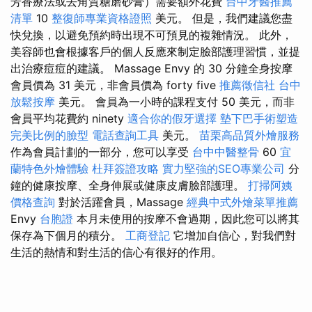
芳香療法或去角質糖磨砂膏）需要額外花費
台中牙醫推薦
清單
10
整復師專業資格證照
美元。 但是，我們建議您盡
快兌換，以避免預約時出現不可預見的複雜情況。 此外，
美容師也會根據客戶的個人反應來制定臉部護理習慣，並提
出治療痘痘的建議。 Massage Envy 的 30 分鐘全身按摩
會員價為 31 美元，非會員價為 forty five
推薦徵信社
台中
放鬆按摩
美元。 會員為一小時的課程支付 50 美元，而非
會員平均花費約 ninety
適合你的假牙選擇
墊下巴手術塑造
完美比例的臉型
電話查詢工具
美元。
苗栗高品質外燴服務
作為會員計劃的一部分，您可以享受
台中中醫整骨
60
宜
蘭特色外燴體驗
杜拜簽證攻略
實力堅強的SEO專業公司
分
鐘的健康按摩、全身伸展或健康皮膚臉部護理。
打掃阿姨
價格查詢
對於活躍會員，Massage
經典中式外燴菜單推薦
Envy
台胞證
本月未使用的按摩不會過期，因此您可以將其
保存為下個月的積分。
工商登記
它增加自信心，對我們對
生活的熱情和對生活的信心有很好的作用。