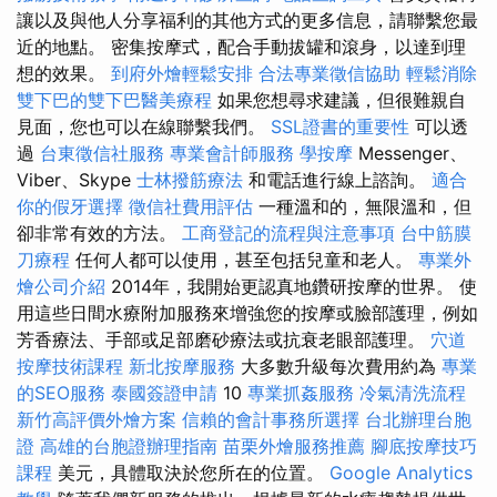
讓以及與他人分享福利的其他方式的更多信息，請聯繫您最
近的地點。 密集按摩式，配合手動拔罐和滾身，以達到理
想的效果。
到府外燴輕鬆安排
合法專業徵信協助
輕鬆消除
雙下巴的雙下巴醫美療程
如果您想尋求建議，但很難親自
見面，您也可以在線聯繫我們。
SSL證書的重要性
可以透
過
台東徵信社服務
專業會計師服務
學按摩
Messenger、
Viber、Skype
士林撥筋療法
和電話進行線上諮詢。
適合
你的假牙選擇
徵信社費用評估
一種溫和的，無限溫和，但
卻非常有效的方法。
工商登記的流程與注意事項
台中筋膜
刀療程
任何人都可以使用，甚至包括兒童和老人。
專業外
燴公司介紹
2014年，我開始更認真地鑽研按摩的世界。 使
用這些日間水療附加服務來增強您的按摩或臉部護理，例如
芳香療法、手部或足部磨砂療法或抗衰老眼部護理。
穴道
按摩技術課程
新北按摩服務
大多數升級每次費用約為
專業
的SEO服務
泰國簽證申請
10
專業抓姦服務
冷氣清洗流程
新竹高評價外燴方案
信賴的會計事務所選擇
台北辦理台胞
證
高雄的台胞證辦理指南
苗栗外燴服務推薦
腳底按摩技巧
課程
美元，具體取決於您所在的位置。
Google Analytics