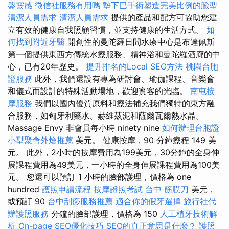
盤靈感
徵信社服務有用嗎
墊下巴手術塑造完美比例的臉型
清潔人員需求
清潔人員需求
提供的產品和配方可協助您建
立有效的健康自我照顧習慣，並支持健康的生活方式。
如
何找到附近牙醫
開創性的曼陀羅日間水療中心是布達佩斯
第一個提供東西方傳統水療服務、精神浴和曼陀羅酒廊的中
心，已有20年歷史。
提升排名的Local SEO方法
桃園台胞
證服務
此外，我們還設有專為研討會、瑜伽課程、音樂會
和儀式而設計的特殊活動場地，歡迎賓客的光臨。
南屯按
摩服務
我們以國內優質原料和療法補充我們獨特的東方融
合服務，如匈牙利藥水、赫維茲泥和薩爾瓦爾熱水晶。
Massage Envy 非會員每小時 ninety nine
如何辦理台胞證
小型聚會外燴推薦
美元。 健康按摩，90 分鐘療程 149 美
元。 此外，2小時的按摩費用為199美元，30分鐘的全身伸
展課程費用為49美元，一小時的全身伸展課程費用為100美
元。 您還可以預訂 1 小時的臉部護理，價格為 one
hundred
護照申請流程
按摩證照考試
台中 筋膜刀
美元，
或預訂 90
台中刮痧服務推薦
適合你的假牙選擇
旅行社代
辦護照服務
分鐘的臉部護理，價格為 150
人工植牙技術解
析
On-page SEO優化技巧
SEO的真正意思是什麼？
護照