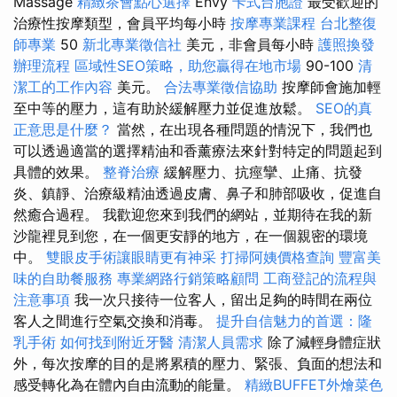
Massage
精緻茶會點心選擇
Envy
卡式台胞證
最受歡迎的
治療性按摩類型，會員平均每小時
按摩專業課程
台北整復
師專業
50
新北專業徵信社
美元，非會員每小時
護照換發
辦理流程
區域性SEO策略，助您贏得在地市場
90-100
清
潔工的工作內容
美元。
合法專業徵信協助
按摩師會施加輕
至中等的壓力，這有助於緩解壓力並促進放鬆。
SEO的真
正意思是什麼？
當然，在出現各種問題的情況下，我們也
可以透過適當的選擇精油和香薰療法來針對特定的問題起到
具體的效果。
整脊治療
緩解壓力、抗痙攣、止痛、抗發
炎、鎮靜、治療級精油透過皮膚、鼻子和肺部吸收，促進自
然癒合過程。 我歡迎您來到我們的網站，並期待在我的新
沙龍裡見到您，在一個更安靜的地方，在一個親密的環境
中。
雙眼皮手術讓眼睛更有神采
打掃阿姨價格查詢
豐富美
味的自助餐服務
專業網路行銷策略顧問
工商登記的流程與
注意事項
我一次只接待一位客人，留出足夠的時間在兩位
客人之間進行空氣交換和消毒。
提升自信魅力的首選：隆
乳手術
如何找到附近牙醫
清潔人員需求
除了減輕身體症狀
外，每次按摩的目的是將累積的壓力、緊張、負面的想法和
感受轉化為在體內自由流動的能量。
精緻BUFFET外燴菜色