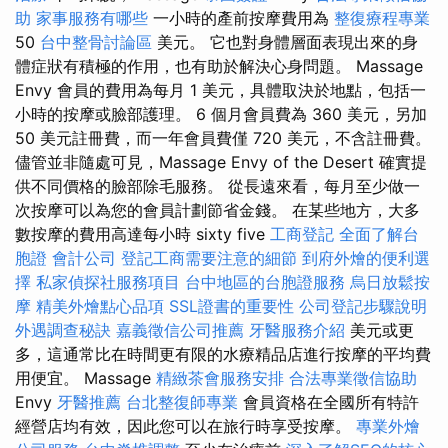
助
家事服務有哪些
一小時的產前按摩費用為
整復療程專業
50
台中整骨討論區
美元。 它也對身體層面表現出來的身
體症狀有積極的作用，也有助於解決心身問題。 Massage
Envy 會員的費用為每月 1 美元，具體取決於地點，包括一
小時的按摩或臉部護理。 6 個月會員費為 360 美元，另加
50 美元註冊費，而一年會員費僅 720 美元，不含註冊費。
儘管並非隨處可見，Massage Envy of the Desert 確實提
供不同價格的臉部除毛服務。 從長遠來看，每月至少做一
次按摩可以為您的會員計劃節省金錢。 在某些地方，大多
數按摩的費用高達每小時 sixty five
工商登記
全面了解台
胞證
會計公司
登記工商需要注意的細節
到府外燴的便利選
擇
私家偵探社服務項目
台中地區的台胞證服務
烏日放鬆按
摩
精美外燴點心品項
SSL證書的重要性
公司登記步驟說明
外遇調查秘訣
嘉義徵信公司推薦
牙醫服務介紹
美元或更
多，這通常比在時間更有限的水療精品店進行按摩的平均費
用便宜。 Massage
精緻茶會服務安排
合法專業徵信協助
Envy
牙醫推薦
台北整復師專業
會員資格在全國所有特許
經營店均有效，因此您可以在旅行時享受按摩。
專業外燴