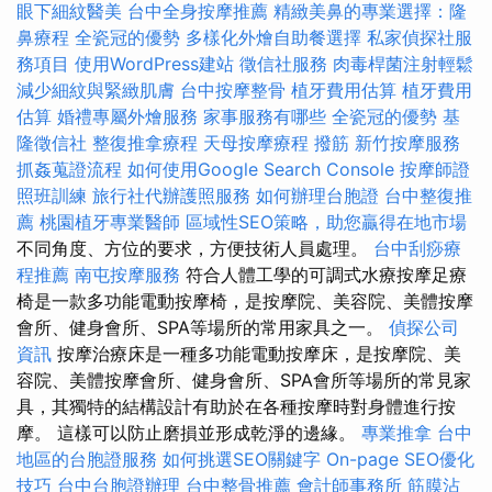
眼下細紋醫美
台中全身按摩推薦
精緻美鼻的專業選擇：隆
鼻療程
全瓷冠的優勢
多樣化外燴自助餐選擇
私家偵探社服
務項目
使用WordPress建站
徵信社服務
肉毒桿菌注射輕鬆
減少細紋與緊緻肌膚
台中按摩整骨
植牙費用估算
植牙費用
估算
婚禮專屬外燴服務
家事服務有哪些
全瓷冠的優勢
基
隆徵信社
整復推拿療程
天母按摩療程
撥筋
新竹按摩服務
抓姦蒐證流程
如何使用Google Search Console
按摩師證
照班訓練
旅行社代辦護照服務
如何辦理台胞證
台中整復推
薦
桃園植牙專業醫師
區域性SEO策略，助您贏得在地市場
不同角度、方位的要求，方便技術人員處理。
台中刮痧療
程推薦
南屯按摩服務
符合人體工學的可調式水療按摩足療
椅是一款多功能電動按摩椅，是按摩院、美容院、美體按摩
會所、健身會所、SPA等場所的常用家具之一。
偵探公司
資訊
按摩治療床是一種多功能電動按摩床，是按摩院、美
容院、美體按摩會所、健身會所、SPA會所等場所的常見家
具，其獨特的結構設計有助於在各種按摩時對身體進行按
摩。 這樣可以防止磨損並形成乾淨的邊緣。
專業推拿
台中
地區的台胞證服務
如何挑選SEO關鍵字
On-page SEO優化
技巧
台中台胞證辦理
台中整骨推薦
會計師事務所
筋膜沾