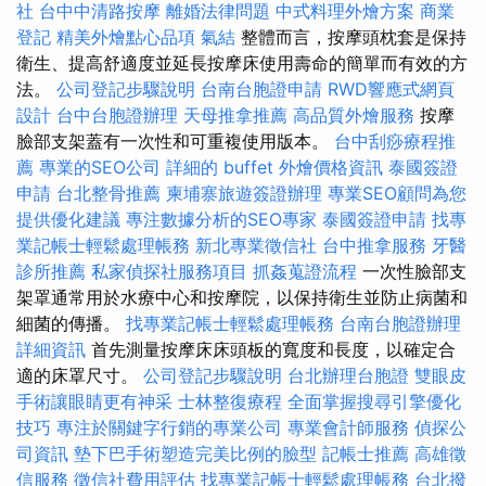
社
台中中清路按摩
離婚法律問題
中式料理外燴方案
商業
登記
精美外燴點心品項
氣結
整體而言，按摩頭枕套是保持
衛生、提高舒適度並延長按摩床使用壽命的簡單而有效的方
法。
公司登記步驟說明
台南台胞證申請
RWD響應式網頁
設計
台中台胞證辦理
天母推拿推薦
高品質外燴服務
按摩
臉部支架蓋有一次性和可重複使用版本。
台中刮痧療程推
薦
專業的SEO公司
詳細的 buffet 外燴價格資訊
泰國簽證
申請
台北整骨推薦
柬埔寨旅遊簽證辦理
專業SEO顧問為您
提供優化建議
專注數據分析的SEO專家
泰國簽證申請
找專
業記帳士輕鬆處理帳務
新北專業徵信社
台中推拿服務
牙醫
診所推薦
私家偵探社服務項目
抓姦蒐證流程
一次性臉部支
架罩通常用於水療中心和按摩院，以保持衛生並防止病菌和
細菌的傳播。
找專業記帳士輕鬆處理帳務
台南台胞證辦理
詳細資訊
首先測量按摩床床頭板的寬度和長度，以確定合
適的床罩尺寸。
公司登記步驟說明
台北辦理台胞證
雙眼皮
手術讓眼睛更有神采
士林整復療程
全面掌握搜尋引擎優化
技巧
專注於關鍵字行銷的專業公司
專業會計師服務
偵探公
司資訊
墊下巴手術塑造完美比例的臉型
記帳士推薦
高雄徵
信服務
徵信社費用評估
找專業記帳士輕鬆處理帳務
台北撥