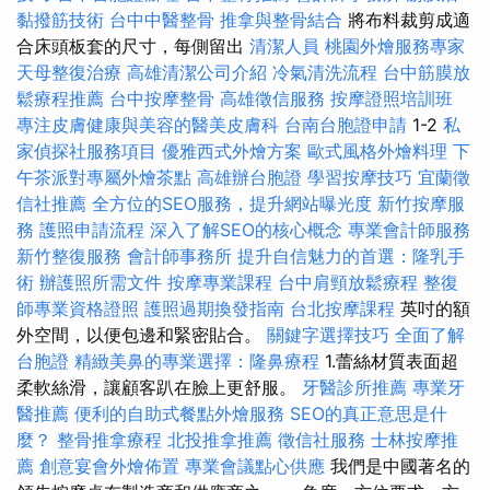
黏撥筋技術
台中中醫整骨
推拿與整骨結合
將布料裁剪成適
合床頭板套的尺寸，每側留出
清潔人員
桃園外燴服務專家
天母整復治療
高雄清潔公司介紹
冷氣清洗流程
台中筋膜放
鬆療程推薦
台中按摩整骨
高雄徵信服務
按摩證照培訓班
專注皮膚健康與美容的醫美皮膚科
台南台胞證申請
1-2
私
家偵探社服務項目
優雅西式外燴方案
歐式風格外燴料理
下
午茶派對專屬外燴茶點
高雄辦台胞證
學習按摩技巧
宜蘭徵
信社推薦
全方位的SEO服務，提升網站曝光度
新竹按摩服
務
護照申請流程
深入了解SEO的核心概念
專業會計師服務
新竹整復服務
會計師事務所
提升自信魅力的首選：隆乳手
術
辦護照所需文件
按摩專業課程
台中肩頸放鬆療程
整復
師專業資格證照
護照過期換發指南
台北按摩課程
英吋的額
外空間，以便包邊和緊密貼合。
關鍵字選擇技巧
全面了解
台胞證
精緻美鼻的專業選擇：隆鼻療程
1.蕾絲材質表面超
柔軟絲滑，讓顧客趴在臉上更舒服。
牙醫診所推薦
專業牙
醫推薦
便利的自助式餐點外燴服務
SEO的真正意思是什
麼？
整骨推拿療程
北投推拿推薦
徵信社服務
士林按摩推
薦
創意宴會外燴佈置
專業會議點心供應
我們是中國著名的