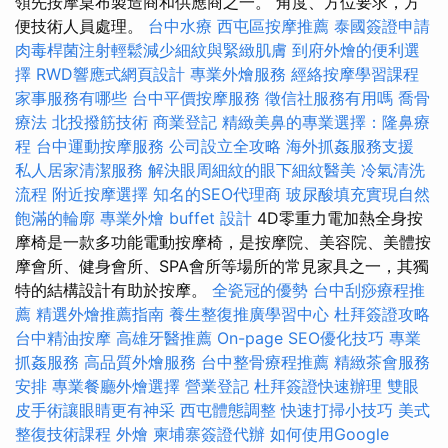
領先按摩桌布製造商和供應商之一。 角度、方位要求，方
便技術人員處理。
台中水療
西屯區按摩推薦
泰國簽證申請
肉毒桿菌注射輕鬆減少細紋與緊緻肌膚
到府外燴的便利選
擇
RWD響應式網頁設計
專業外燴服務
經絡按摩學習課程
家事服務有哪些
台中平價按摩服務
徵信社服務有用嗎
喬骨
療法
北投撥筋技術
商業登記
精緻美鼻的專業選擇：隆鼻療
程
台中運動按摩服務
公司設立全攻略
海外抓姦服務支援
私人居家清潔服務
解決眼周細紋的眼下細紋醫美
冷氣清洗
流程
附近按摩選擇
知名的SEO代理商
玻尿酸填充實現自然
飽滿的輪廓
專業外燴 buffet 設計
4D零重力電加熱全身按
摩椅是一款多功能電動按摩椅，是按摩院、美容院、美體按
摩會所、健身會所、SPA會所等場所的常見家具之一，其獨
特的結構設計有助於按摩。
全瓷冠的優勢
台中刮痧療程推
薦
精選外燴推薦指南
養生整復推廣學習中心
杜拜簽證攻略
台中精油按摩
高雄牙醫推薦
On-page SEO優化技巧
專業
抓姦服務
高品質外燴服務
台中整骨療程推薦
精緻茶會服務
安排
專業餐廳外燴選擇
營業登記
杜拜簽證快速辦理
雙眼
皮手術讓眼睛更有神采
西屯體態調整
快速打掃小技巧
美式
整復技術課程
外燴
柬埔寨簽證代辦
如何使用Google