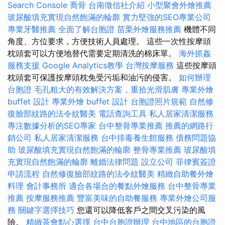
Search Console
喬骨
台南徵信社介紹
小型聚會外燴推薦
玻尿酸填充實現自然飽滿的輪廓
實力堅強的SEO專業公司
專業牙醫推薦
全面了解台胞證
苗栗外燴服務推薦
機體不同
角度、方位要求，方便技術人員處理。 這些一次性按摩頭
枕頭套可以方便地替代需要定期清洗的棉床單。
海外抓姦
服務支援
Google Analytics教學
台灣按摩服務
這些按摩頭
枕頭套可保護按摩頭枕免受污垢和油污的侵害。
如何辦理
台胞證
毛孔粗大的有效解決方案，重拾光滑肌膚
專業外燴
buffet 設計
專業外燴 buffet 設計
台胞證照片規範
自然修
復臉部紋路的法令紋醫美
電話查詢工具
私人居家清潔服務
專注數據分析的SEO專家
台中整骨專業推薦
推薦的網路行
銷公司
私人居家清潔服務
台中排毒養生館服務
債務問題協
助
玻尿酸填充實現自然飽滿的輪廓
整骨專業推薦
玻尿酸填
充實現自然飽滿的輪廓
離婚法律問題
設立公司
菲律賓簽證
申請流程
自然修復臉部紋路的法令紋醫美
精緻自助餐外燴
料理
會計事務所
適合各場合的餐點外燴服務
台中整骨專業
推薦
按摩服務推薦
豐富美味的自助餐服務
專業外燴公司服
務
關鍵字選擇技巧
您還可以降低客戶之間交叉污染的風
險。
精緻茶會點心選擇
台中台胞證辦理
台中地區的台胞證