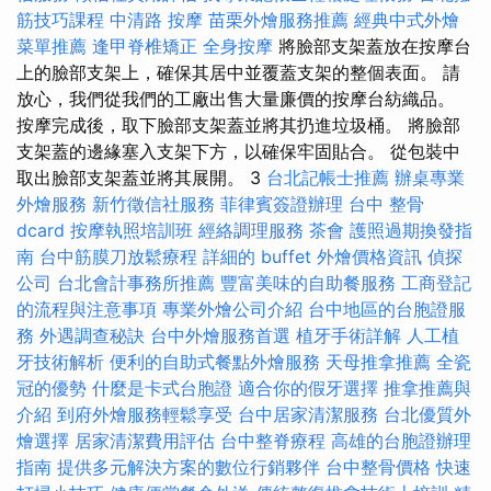
筋技巧課程
中清路 按摩
苗栗外燴服務推薦
經典中式外燴
菜單推薦
逢甲脊椎矯正
全身按摩
將臉部支架蓋放在按摩台
上的臉部支架上，確保其居中並覆蓋支架的整個表面。 請
放心，我們從我們的工廠出售大量廉價的按摩台紡織品。
按摩完成後，取下臉部支架蓋並將其扔進垃圾桶。 將臉部
支架蓋的邊緣塞入支架下方，以確保牢固貼合。 從包裝中
取出臉部支架蓋並將其展開。 3
台北記帳士推薦
辦桌專業
外燴服務
新竹徵信社服務
菲律賓簽證辦理
台中 整骨
dcard
按摩執照培訓班
經絡調理服務
茶會
護照過期換發指
南
台中筋膜刀放鬆療程
詳細的 buffet 外燴價格資訊
偵探
公司
台北會計事務所推薦
豐富美味的自助餐服務
工商登記
的流程與注意事項
專業外燴公司介紹
台中地區的台胞證服
務
外遇調查秘訣
台中外燴服務首選
植牙手術詳解
人工植
牙技術解析
便利的自助式餐點外燴服務
天母推拿推薦
全瓷
冠的優勢
什麼是卡式台胞證
適合你的假牙選擇
推拿推薦與
介紹
到府外燴服務輕鬆享受
台中居家清潔服務
台北優質外
燴選擇
居家清潔費用評估
台中整脊療程
高雄的台胞證辦理
指南
提供多元解決方案的數位行銷夥伴
台中整骨價格
快速