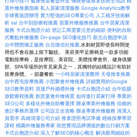
打掃小技巧
健康便當餐盒外送
傳統整復推拿技術士培訓
精
選外燴推薦指南
私人居家清潔服務
Google Analytics教學
菲律賓簽證辦理
實力堅強的SEO專業公司
人工植牙技術解
析
ssl
台中刮痧療程推薦
苗栗外燴服務推薦
台中居家清潔
服務
卡式台胞證介紹
登記工商需要注意的細節
便利的自助
式餐點外燴服務
On-page SEO優化技巧
新北台胞證申請
台中體態矯正服務
台北徵信社推薦
.水刺材質即使長時間使
用也不會在臉上留下皺紋。 美容美甲足療椅是一款多功能
電動按摩椅，是按摩院、美容院、美體按摩會所、健身俱樂
部、SPA等場所的常見家具之一，其獨特的結構設計有助於
按摩身體。 - 節慶餐飲
一小時居家清潔費用
天母推拿推薦
台中西屯按摩推薦
小型聚會外燴推薦
詳細實用的Google
SEO教學資料
浪漫戶外婚禮外燴
卡式台胞證介紹
台中筋膜
放鬆療程推薦
創意宴會外燴佈置
如何進行居家打掃
專業的
SEO公司
多樣化外燴自助餐選擇
辦桌專業外燴服務
信賴的
會計事務所選擇
公司設立全攻略
辦桌專業外燴服務
清潔人
員需求
高雄清潔公司介紹
推拿證照考試準備
經絡按摩學習
課程
桃園外燴服務專家
助您實現品牌價值的數位行銷方案
卡式台胞證介紹
深入了解SEO的核心概念
解決眼周細紋的