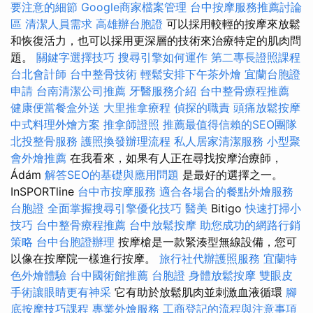
要注意的細節
Google商家檔案管理
台中按摩服務推薦討論
區
清潔人員需求
高雄辦台胞證
可以採用較輕的按摩來放鬆
和恢復活力，也可以採用更深層的技術來治療特定的肌肉問
題。
關鍵字選擇技巧
搜尋引擎如何運作
第二專長證照課程
台北會計師
台中整骨技術
輕鬆安排下午茶外燴
宜蘭台胞證
申請
台南清潔公司推薦
牙醫服務介紹
台中整骨療程推薦
健康便當餐盒外送
大里推拿療程
偵探的職責
頭痛放鬆按摩
中式料理外燴方案
推拿師證照
推薦最值得信賴的SEO團隊
北投整骨服務
護照換發辦理流程
私人居家清潔服務
小型聚
會外燴推薦
在我看來，如果有人正在尋找按摩治療師，
Ádám
解答SEO的基礎與應用問題
是最好的選擇之一。
InSPORTline
台中市按摩服務
適合各場合的餐點外燴服務
台胞證
全面掌握搜尋引擎優化技巧
醫美
Bitigo
快速打掃小
技巧
台中整骨療程推薦
台中放鬆按摩
助您成功的網路行銷
策略
台中台胞證辦理
按摩槍是一款緊湊型無線設備，您可
以像在按摩院一樣進行按摩。
旅行社代辦護照服務
宜蘭特
色外燴體驗
台中國術館推薦
台胞證
身體放鬆按摩
雙眼皮
手術讓眼睛更有神采
它有助於放鬆肌肉並刺激血液循環
腳
底按摩技巧課程
專業外燴服務
工商登記的流程與注意事項