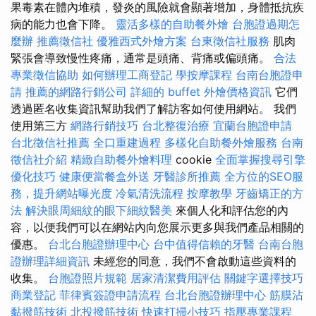
果毒素在體內堆積，發炎的風險就會顯著增加，身體抵抗疾
病的能力也會下降。
靈活多樣的自助餐外燴
台胞證過期怎
麼辦
推薦徵信社
優雅西式外燴方案
台東徵信社服務
肌肉
緊張會導致慢性疼痛，通常是頭痛、背痛或偏頭痛。
合法
專業徵信協助
如何辦理工商登記
學按摩課程
台南台胞證申
請
推薦的網路行銷公司
詳細的 buffet 外燴價格資訊
它們
透過匿名收集資訊幫助我們了解訪客如何使用網站。 我們
使用第三方
網路行銷技巧
台北整復治療
宜蘭台胞證申請
台北徵信社推薦
全口重建過程
多樣化自助餐外燴服務
台南
徵信社介紹
精緻自助餐外燴料理
cookie
全面掌握搜尋引擎
優化技巧
健康便當餐盒外送
牙醫診所推薦
全方位的SEO服
務，提升網站曝光度
冷氣清洗流程
按摩教學
牙齒矯正的方
法
解決眼周細紋的眼下細紋醫美
來個人化和評估您的內
容，以便我們可以在網站內向您展示更多與我們產品相關的
優惠。
台北台胞證辦理中心
台中值得信賴的牙醫
台南台胞
證辦理詳細資訊
未經您的同意，我們不會啟動這些資料的
收集。
台胞證照片規範
居家清潔費用評估
關鍵字選擇技巧
商業登記
菲律賓簽證申請流程
台北台胞證辦理中心
筋膜沾
黏撥筋技術
北投撥筋技術
快速打掃小技巧
指壓專業課程