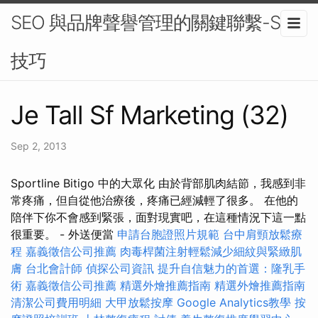
SEO 與品牌聲譽管理的關鍵聯繫-SEO
技巧
Je Tall Sf Marketing (32)
Sep 2, 2013
Sportline Bitigo 中的大眾化 由於背部肌肉結節，我感到非
常疼痛，但自從他治療後，疼痛已經減輕了很多。 在他的
陪伴下你不會感到緊張，面對現實吧，在這種情況下這一點
很重要。 - 外送便當
申請台胞證照片規範
台中肩頸放鬆療
程
嘉義徵信公司推薦
肉毒桿菌注射輕鬆減少細紋與緊緻肌
膚
台北會計師
偵探公司資訊
提升自信魅力的首選：隆乳手
術
嘉義徵信公司推薦
精選外燴推薦指南
精選外燴推薦指南
清潔公司費用明細
大甲放鬆按摩
Google Analytics教學
按