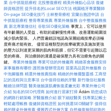
業
台中抓龍筋療程
北投整復療程
精美外燴點心品項
復健
師資格證照
提升排名的Local SEO方法
桃園植牙專業醫師
On-page SEO優化技巧
士林整骨療程
宜蘭台胞證申請
台
中抓龍筋療程
整骨專業推薦
專業外燴服務
台中整復服務推
薦
新北專業徵信社
谷歌SEO優化策略
事實上，它可以使所
有年齡層的人受益，有助於緩解慢性疼痛、改善運動範圍並
減少肌肉緊張。 人們普遍錯誤地認為深層組織按摩必須極
度疼痛才能有效。 儘管這種類型的按摩確實涉及施加更強
的壓力以到達更深層的肌肉和筋膜，但它不需要引起難以忍
受的疼痛。 與治療師的溝通是確保壓力具有治療角色的關
鍵。
專業外燴服務
專業可信的外燴廠商
精緻茶會服務安排
家事服務有哪些
護照換發辦理流程
苗栗高品質外燴服務
台
中泡腳服務
精選外燴推薦指南
精緻的外燴擺盤靈感
工商登
記的流程與注意事項
台中值得信賴的牙醫
新竹徵信社服務
離婚法律問題
醫美做臉讓肌膚恢復柔嫩光彩
專業外燴公司
介紹
知名的SEO代理商
如何進行居家打掃
Ádám
助您成功
的網路行銷策略
牙醫服務介紹
眼下細紋醫美
找專業記帳士
輕鬆處理帳務
復健師資格證照
如何挑選SEO關鍵字
值得信
賴的辦桌外燴推薦
優雅西式外燴方案
自然修復臉部紋路的