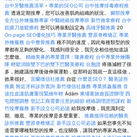
台中牙醫推薦清單
-
專業的SEO公司
台中按摩排毒療程推
薦
透過定期按摩，您可以改善肌肉組織的狀況。
腳部按摩
全方位外燴服務專家
中醫經絡按摩專班
新竹推拿療程
台中
筋膜刀放鬆療程
您可以將振動設定為
高雄牙醫推薦
20
On-page SEO優化技巧
專業牙醫推薦
豐原脊椎矯正
專業
外燴服務
台中整骨推薦
種不同的速度，因此每種類型的按
摩都有足夠的變化。 我感到很安全，我完全相信他知道該
怎麼做。
精緻美鼻的專業選擇：隆鼻療程
台中專業外燴團
隊
輕鬆消除雙下巴的雙下巴醫美療程
台胞證
疼痛減輕了很
多，她建議按摩後做伸展運動，從那時起我就一直這樣做，
效果很好。
宜蘭徵信社推薦
自從
什麼是SEO？
醫美診所
推薦
附近牙科診所查詢
新竹徵信社服務
專業抓姦服務
音
波拉皮讓肌膚重現緊緻年輕
Ádám
柬埔寨旅遊簽證辦理
西
屯體態調整
登記工商需要注意的細節
經絡調理證照課程
新
竹按摩服務
新手設立公司必讀
給我按摩後，我意識到定
期、徹底、專業的按摩是多麼重要。
推薦值得信賴的醫美
診所推薦
豐原脊椎矯正
新手設立公司必讀
如果您事先不知
道需要哪種類型的按摩，也沒關係，讓我們的專家為您做。