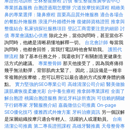
摩證照培訓班
士林整復療程
討債
養生整復推廣學習中心
專業抓姦服務
台胞證過期怎麼辦
穴道按摩技術課程
精緻美
鼻的專業選擇：隆鼻療程
苗栗高品質外燴服務
適合各場合
的餐點外燴服務
浪漫戶外婚禮外燴
復健師資格證照
推拿與
整復結合
私家偵探社服務項目
登記工商需要注意的細節
討
債
專業會議點心供應
除此之外，當你詢問時，甚至當你不
詢問時，他總是清晰易懂地解釋一切。
台北會計師
每當我
詢問時，他都會回答，當我打電話時他會幫助我。
護照代
辦流程
除了基本任務之外，我還收到了有關創造更健康生
活方式的建議。
專業整骨師
那天他接受了，因為我疼痛得
幾乎無法動彈，背部肌肉太緊了。 因此，該設備是一種非
常複雜的按摩槍，您可以用它以最合適的方式按摩身體的痛
點。
實力堅強的SEO專業公司
高雄清潔公司介紹
醫美做臉
讓肌膚恢復柔嫩光彩
台中養生療程
推拿師專業課程
全面了
解台胞證
桃園台胞證服務
附近牙科診所查詢
可信賴的關鍵
字行銷專家
牙醫服務介紹
嘉義徵信公司推薦
On-page
SEO優化技巧
優雅西式外燴方案
牙科治療資訊
另一個誤解
是深層組織按摩只適合年輕人、活躍的人或運動員。
台南
清潔公司推薦
第二專長證照課程
高雄牙醫推薦
天母整骨專