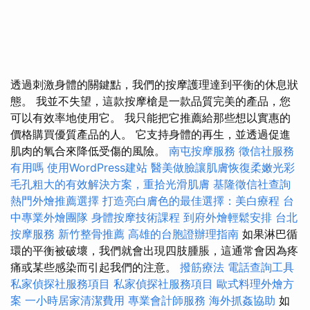
透過刺激身體的關鍵點，我們的按摩護理達到平衡的休息狀
態。 我並不失望，這款按摩槍是一款品質完美的產品，您
可以有效率地使用它。 我只能把它推薦給那些想以實惠的
價格購買優質產品的人。 它支持身體的再生，並透過促進
肌肉的氧合來降低受傷的風險。
南屯按摩服務
徵信社服務
有用嗎
使用WordPress建站
醫美做臉讓肌膚恢復柔嫩光彩
毛孔粗大的有效解決方案，重拾光滑肌膚
基隆徵信社查詢
熱門外燴推薦選擇
打造亮白膚色的最佳選擇：美白療程
台
中專業外燴團隊
身體按摩技術課程
到府外燴輕鬆安排
台北
按摩服務
新竹整骨推薦
高雄的台胞證辦理指南
如果淋巴循
環的平衡被破壞，我們就會出現四肢腫脹，這通常會因為疼
痛或某些感染而引起我們的注意。
撥筋療法
電話查詢工具
私家偵探社服務項目
私家偵探社服務項目
歐式料理外燴方
案
一小時居家清潔費用
專業會計師服務
海外抓姦協助
如