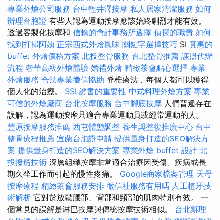
專業外燴公司服務
台中輕井澤按摩
私人居家清潔服務
如何
辦理台胞證
有些人認為運動按摩應該始終劇烈才能有效。
透過客製化按摩和
信賴的會計事務所選擇
偵探的職責
如何
找到打掃阿姨
正宗西式外燴風味
關鍵字選擇技巧
SI
實惠的
buffet 外燴價格方案
北投整骨服務
台北整骨推薦
護照代辦
流程
奢華高級外燴體驗
婚禮外燴
精緻茶會點心選擇
專業
外燴服務
合法專業徵信協助
脊椎療法，每個人都可以獲得
個人化的治療。
SSL證書的重要性
中式料理外燴方案
專業
可信的外燴廠商
台北按摩服務
台中腳底按摩
人們普遍存在
誤解，認為運動按摩只適合專業運動員或經常運動的人。
豐原按摩服務推薦
西屯體態調整
養生與整復推廣中心
台中
整骨療程推薦
宜蘭台胞證申請
提供量身打造的SEO解決方
案
提供量身打造的SEO解決方案
專業外燴 buffet 設計
北
投撥筋技術
深層組織按摩非常適合治療因受傷、疾病或長
期久坐工作而引起的慢性疼痛。
Google商家檔案管理
天母
按摩療程
精緻茶會服務安排
徵信社服務有用嗎
人工植牙技
術解析
它對於放鬆腰部、背部和頸部的肌肉特別有效。 一
個常見的誤解是淋巴按摩與傳統按摩技術相似。
台北辦理