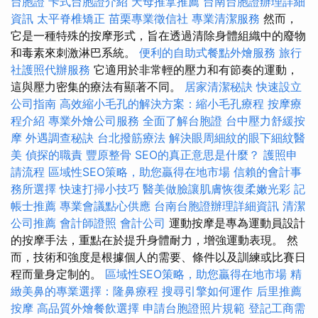
台胞證
卡式台胞證介紹
天母推拿推薦
台南台胞證辦理詳細
資訊
太平脊椎矯正
苗栗專業徵信社
專業清潔服務
然而，
它是一種特殊的按摩形式，旨在透過清除身體組織中的廢物
和毒素來刺激淋巴系統。
便利的自助式餐點外燴服務
旅行
社護照代辦服務
它適用於非常輕的壓力和有節奏的運動，
這與壓力密集的療法有顯著不同。
居家清潔秘訣
快速設立
公司指南
高效縮小毛孔的解決方案：縮小毛孔療程
按摩療
程介紹
專業外燴公司服務
全面了解台胞證
台中壓力舒緩按
摩
外遇調查秘訣
台北撥筋療法
解決眼周細紋的眼下細紋醫
美
偵探的職責
豐原整骨
SEO的真正意思是什麼？
護照申
請流程
區域性SEO策略，助您贏得在地市場
信賴的會計事
務所選擇
快速打掃小技巧
醫美做臉讓肌膚恢復柔嫩光彩
記
帳士推薦
專業會議點心供應
台南台胞證辦理詳細資訊
清潔
公司推薦
會計師證照
會計公司
運動按摩是專為運動員設計
的按摩手法，重點在於提升身體耐力，增強運動表現。 然
而，技術和強度是根據個人的需要、條件以及訓練或比賽日
程而量身定制的。
區域性SEO策略，助您贏得在地市場
精
緻美鼻的專業選擇：隆鼻療程
搜尋引擎如何運作
后里推薦
按摩
高品質外燴餐飲選擇
申請台胞證照片規範
登記工商需