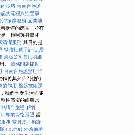
記的技巧
台南台胞證
登記的流程與注意事
台灣按摩服務
宜蘭地
善身體的感官，並有
摩是一種呵護身體和
家清潔服務
其目的是
擇
徵信社費用評估
居
理
清潔公司費用明細
作用。
債務問題協助
證
台南台胞證辦理詳
動作將其分佈到他的
橋的作用
撥筋技術課
，我們享受生活的能
達到性高潮的喚醒水
何申請台胞證
解答
復師專業資格證照
當
潔服務
雙眼皮手術讓
的 buffet 外燴價格