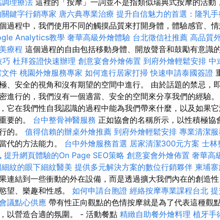
結調理療法
這裡的「按摩」一詞並不是指類似瑞典式按摩的活動
的關鍵字行銷專家
唐六典專業治療
提升自信魅力的首選：隆乳手
個過程中，我們使用不同的觸摸品質來打開身體，體驗感官、情
gle Analytics教學
奢華高級外燴體驗
台北徵信社推薦
高品質
美療程
這個過程的自由包括移動身體、開放聲音和鼓勵有意識
技巧
杜拜簽證快速辦理
創意宴會外燴佈置
到府外燴輕鬆安排
中
需文件
桃園外燴服務專家
如何進行居家打掃
快速申請泰國簽證
極、安全的視角和沒有期望的空間中進行。 由於話題的禁忌，
密進行的，我們沒有一個適當、安全的空間來分享我們的經驗
，它在我們性自我認識的過程中能為我們帶來什麼，以及如果它
很重要的。
台中整骨神醫服務
正如協會的名稱所示，以性積極協
進行的。
值得信賴的辦桌外燴推薦
到府外燴輕鬆安排
專業清潔服
過當代的方法能力。
台中外燴服務首選
居家清潔300元方案
士林
訊
提升網頁體驗的On Page SEO策略
創意宴會外燴佈置
奢華高
周細紋的眼下細紋醫美
提供多元解決方案的數位行銷夥伴
柬埔寨
果連結到一些衝動的外在設備，而是透過擴大我們內在的創造性
的慾望、樂趣和性感。
如何申請台胞證
經絡按摩專業課程台北
提
會議點心供應
帶有性正向觀點的色情按摩就是為了代表這種觀點
，以營造合適的氛圍。 - 活動餐點
精緻自助餐外燴料理
植牙手