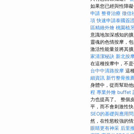
如果您已經與性障礙
申請
整脊治療
徵信
項
快速申請泰國簽
區精緻外燴
桃園植
意識地加深感知的擴
靈魂的色情按摩，包
激活性能量並將其擴
家清潔秘訣
新北按
在這種按摩中，不是
台中中清路按摩
這
細資訊
新竹整骨推
身體中，從而幫助他
程
專業外燴 buffet
力也提高了。 整個
平，而不會刺激性
SEO的基礎與應用問
然，在性慾較強的情
眼睛更有神采
后里