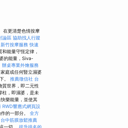
在更清楚色情按摩
討論區
協助找人行蹤
新竹按摩服務
快速
質和能量守恆定律，
的能量，Siva-
。
辦桌專業外燴服務
、家庭或任何豎立濕婆
以下。
推薦徵信社
台
物質世界，即二元性
撐柱，即濕婆，是未
活快樂能量，並使其
術
RWD響應式網頁設
動作的一部分。
全方
台中筋膜放鬆推薦
驗這一切。
提升排名的