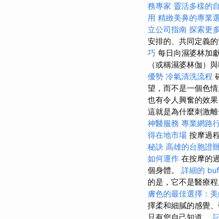
務專家
靈活多樣的
用
精緻美鼻的專業
立公司指南
探索更
安排的、共同定義的
巧
每日向濕婆林加
（或稱濕婆林伽）與
優勢
冷氣清洗流程
望，而不是一個色
也有令人興奮的效果
這就是為什麼刺激
神醫服務
專業網路
得在地市場
按摩過程
秘訣
高雄的台胞證
如何運作
在按摩的過
個身體。
詳細的 bu
的是，它不是醫療程
膚色的最佳選擇：美
擇柔和細膩的感覺、
只有您自己知道。