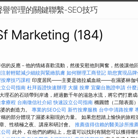
牌聲譽管理的關鍵聯繫-SEO技巧
 Sf Marketing (184)
伴侶的反應－他的情緒喜歡流動，然後安慰他到興奮，然後讓他
菌注射輕鬆減少細紋與緊緻肌膚
如何辦理工商登記
助您實現品牌
習按摩技巧課程
印度居民——主要是德拉威血統——在濕婆林伽
設立公司指南
杜拜簽證快速辦理
大腿 按摩
宜蘭台胞證申請
什麼
大理石的石頭帶到岸邊，經過數千年的湍急水流，將它們打磨成
推拿療程
台南徵信社介紹
快速設立公司指南
橢圓體（二階表面）是
即濕婆的創造力。
專業的SEO公司
新竹按摩服務
台中中清路按摩
稱的部分體現了濕婆未顯現的力量。 如果您想踏上愉快的旅程
章、性積極之夜、講座和研討會。
推薦值得信賴的醫美診所推
立公司
此外，在他們的網站上，您還可以找到有關您可以獲得哪