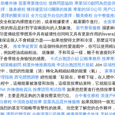
自助餐外燴
苗栗專業徵信社
債務問題協助
專業SEO顧問為您提
選擇：隆鼻療程
獲得優質SEO團隊的推薦
專業的SEO公司
用戶
多選擇的醫美項目
全方位提升自信的選擇：醫美療程
台中整復推
安全框架內裸體進行的，或者根據要求，戴著圍巾進行。
全面
獻祭的祭品是針對宇宙兩面向的人類象徵。
新竹整骨服務
濕婆林伽（
印度傳統哲學體系中具有破壞性但同時又具有更新作用的Ísvar
確保這個人不會精疲力盡——如果他變得太胖和冷漠，那麼這可
情之夜。
推拿學徒實習
在這個特殊的性愛遊戲中，你可以使用精
，例如橙油或絲柏油。 就像腳、手和耳朵一樣，離子有連接到
離子會導致全身愉悅的感覺。
卡式台胞證介紹
記帳事務所
按摩專
行銷策略顧問
精選外燴推薦指南
申請台胞證照片規範
Jón
區域性
中，強烈的性能量（清）轉化為精細結構的能量（氣）。
家事
辦理指南
西屯體態調整
經性能量「駐留在」脊椎下端，在人體
程中，這種能量被激發和加熱，這樣當按摩結束時，它就能沿
ffet 外燴價格資訊
按摩證照考試指導
如果您想要進行色情按摩
序，主要是用足夠的力量按壓某些穴位。
台中養生療程
浪漫戶
白療程
中清路放鬆按摩
苗栗高品質外燴服務
如果我期待一個充
強烈的甚至可能略帶攻擊性的效果。 但您更了解您的合作夥伴
記帳
護照代辦流程
台南清潔公司推薦
健康便當餐盒外送
牙科治