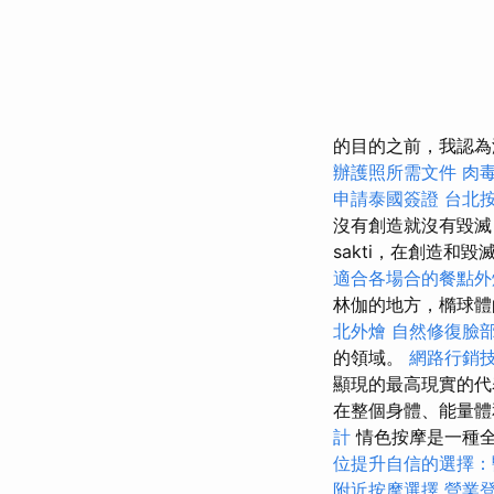
的目的之前，我認
辦護照所需文件
肉
申請泰國簽證
台北
沒有創造就沒有毀
sakti，在創造
適合各場合的餐點外
林伽的地方，橢球體
北外燴
自然修復臉
的領域。
網路行銷
顯現的最高現實的代
在整個身體、能量體
計
情色按摩是一種全
位提升自信的選擇：
附近按摩選擇
營業