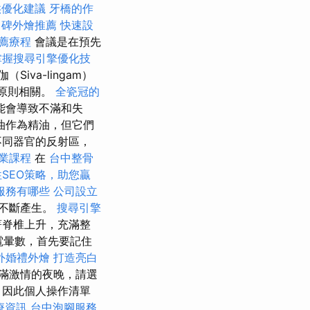
供優化建議
牙橋的作
口碑外燴推薦
快速設
薦療程
會議是在預先
掌握搜尋引擎優化技
Siva-lingam）
a原則相關。
全瓷冠的
能會導致不滿和失
油作為精油，但它們
不同器官的反射區，
業課程
在
台中整骨
SEO策略，助您贏
服務有哪些
公司設立
中不斷產生。
搜尋引擎
著脊椎上升，充滿整
電暈數，首先要記住
外婚禮外燴
打造亮白
滿激情的夜晚，請選
，因此個人操作清單
療資訊
台中泡腳服務