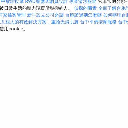
台中放鬆按摩
RWD響應式網頁設計
專業清潔服務
它非常適合那
被日常生活的壓力現實所壓抑的人。
偵探的職責
全面了解台胞
le商家檔案管理
新手設立公司必讀
台胞證過期怎麼辦
如何辦理台
毛孔粗大的有效解決方案，重拾光滑肌膚
台中平價按摩服務
台中
用cookie。