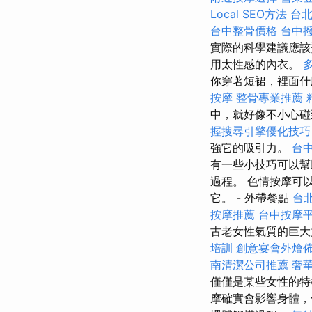
Local SEO方法
台
台中整骨價格
台中
實際的科學建議應該
用太性感的內衣。
你穿著短裙，裡面
按摩
整骨專業推薦
中，就好像不小心
握搜尋引擎優化技巧
強它的吸引力。
台
有一些小技巧可以幫
過程。 色情按摩可
它。 - 外帶餐點
台
按摩推薦
台中按摩
古老女性氣質的巨
培訓
創意宴會外燴
南清潔公司推薦
奢
僅僅是某些女性的特
摩確實會影響身體，