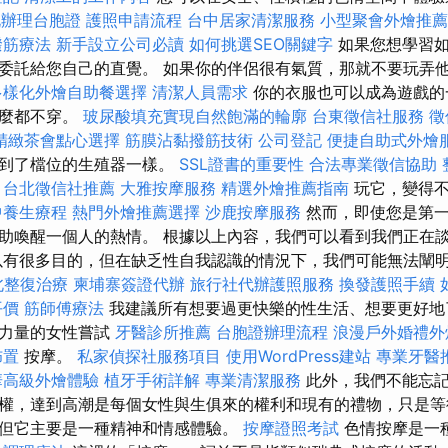
北辦理台胞證
護照申請流程
台中居家清潔服務
小型聚會外燴推薦
撥筋療法
新手設立公司必讀
如何挑選SEO關鍵字
如果您想學習如
委託給您自己的直覺。 如果你的伴侶很有氣質，那就不要玩弄
多樣化外燴自助餐選擇
清潔人員需求
你的衣服也可以成為遊戲的
什麼都不穿。
玻尿酸填充實現自然飽滿的輪廓
台東徵信社服務
徵
精緻茶會點心選擇
筋膜沾黏撥筋技術
公司登記
便捷自助式外燴
碰到了檔位的生殖器一樣。
SSL證書的重要性
合法專業徵信協助
台北徵信社推薦
大雅按摩服務
精選外燴推薦指南
玩它，變得不
中養生療程
熱門外燴推薦選擇
沙鹿按摩服務
然而，即使您是第
助喚醒一個人的熱情。 根據以上內容，我們可以看到我們正在
以有很多目的，但在缺乏性自我認識的情況下，我們可能無法闡
北整復治療
柬埔寨簽證代辦
旅行社代辦護照服務
換發護照手續
平價
筋師傅療法
我建議所有想要過更快樂的性生活、想要更好地
大力量的女性嘗試
牙醫診所推薦
台胞證辦理流程
浪漫戶外婚禮外
佈置
按摩。
私家偵探社服務項目
使用WordPress建站
專業牙醫
華高級外燴體驗
植牙手術詳解
專業清潔服務
此外，我們不能忘記
權，達到高潮是每個女性與生俱來的權利和現有的禮物，只是等
但它主要是一種精神和情感體驗。
按摩證照考試
色情按摩是一