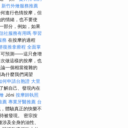
新竹外燴服務推薦
何進行色情按摩，但
他的情緒，也不要使
一部分，例如，如果
信社服務有用嗎
學習
服務
在按摩的過程
整復推拿療程
全面掌
可預測——這只會增
一次做這樣的按摩，也
談論一個相當複雜的
明為什麼我們渴望
如何申請台胞證
大里
了解自己、發現內在
燴
Jóni
按摩師執照
推薦
專業牙醫推薦
台
，體驗真正的快樂不
待被發現。 密宗按
種涉及全身的油性、