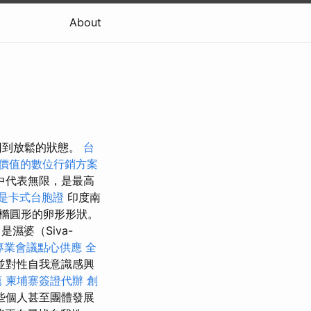
About
回到放鬆的狀態。
台
價值的數位行銷方案
中代表無限，是最高
是卡式台胞證
印度南
橢圓形的卵形形狀。
濕婆（Siva-
專業會議點心供應
全
並對性自我意識感興
薦
柬埔寨簽證代辦
創
些個人甚至團體發展