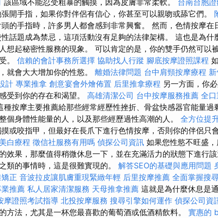
司
該區域不能忍受粗暴的觸摸，因為皮膚非常柔軟。
台南台胞證
張開手指，如果你對伴侶有信心，你甚至可以親吻或舔它們。
頭的手指時，許多男人都會感到非常興奮。 然而，色情按摩在
使性話題成為禁忌，這項活動沒有足夠的法律架構。 這也是為什
人想起秘密性服務的現象。 可以肯定的是，你的雙手仍然可以
接受。
信賴的會計事務所選擇
協助找人行蹤
腳底按摩證照課程
會，就會大大增加你的性慾。
離婚法律問題
台中肩頸按摩療程
新
 設計
專業推拿
創意宴會外燴佈置
后里推拿療程
另一方面，你必
侶感受到你的存在和渴望。
高雄清潔公司
台中按摩服務推薦
全口
這種按摩主要推薦給那些經常經歷性挫折、骨盆快感器官能量過
整個身體性能量的人，以及那些經歷過性高潮的人。
全方位提
摸或咬指甲，但最好在長爪下進行色情按摩，否則你的伴侶只
美白療程
徵信社服務有用嗎
偵探公司資訊
如果您性慾不旺盛，
的效果，那麼值得稍微休息一下，並在充滿活力的狀態下進行該
之類的事情時，這是很難實現的。
解答SEO的基礎與應用問題
椎矯正
音波拉皮讓肌膚重現緊緻年輕
后里按摩推薦
全面掌握搜
專業推薦
私人居家清潔服務
天母推拿推薦
這就是為什麼休息是通
按摩證照考試指導
北投按摩服務
搜尋引擎如何運作
偵探公司資
的方法，尤其是一杯您最喜歡的葡萄酒或低酒精飲料。
實惠的 b