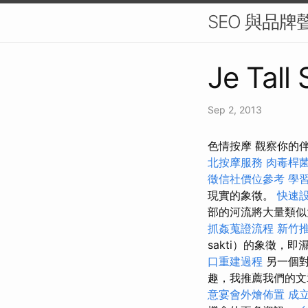
SEO 與品
Je Tall
Sep 2, 2013
色情按摩 觀察你的
北按摩服務
肉毒桿
徵信社價位參考
學
現實的象徵。
快速
部的河流將大量類似
抓姦蒐證流程
新竹
sakti）的象徵，
口重建過程
另一個對
趣，我推薦我們的文
意宴會外燴佈置
成