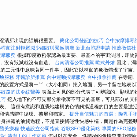
為澄清所出現的誤解很重要。
簡化公司登記的技巧
台中按摩排毒
毒桿菌注射輕鬆減少細紋與緊緻肌膚
新北台胞證申請
推薦徵信社
按摩服務
根據印度教哲學認為最重要、最基本的宇宙法則，即物
滅，沒有毀滅就沒有創造。
台南清潔公司推薦
歐式外燴
因此，濕婆
和毀滅的二元性中意味著同一件事，因此它以林伽的象徵體現了宇宙
燴服務
牙醫診所推薦
台中運動按摩服務
台中推拿推薦
在寺廟
的設置方式是將一半（大小相同）挖入地​​面，另一半留在地表
部紋路的法令紋醫美
表面上可見的部分代表了可辨識的、顯現的
技巧
挖入地下的不可見部分象徵著不可見的基底，可見部分的支
表。 這種有意識和直覺地建構的色情觸摸過程的目的主要是激
和情感體中循環、擴展和穩定。
提升自信魅力的首選：隆乳手
身裸露的油觸過程，不是直接觸碰性快感中樞，而是作為完整
醫美療程
快速設立公司指南
谷歌SEO優化策略
專業的SEO服務
登記
清潔工的工作內容
您可以在安全、性積極的色情空間中體