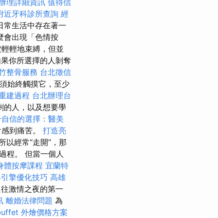
辦理詳細資訊
值得信
附近牙科診所查詢
經
日常生活中存在著一
麼會出現「色情按
被輕輕地束縛，但並
如果你所選擇的人剝奪
竹整骨服務
台北徵信
須始終觸摸它，至少
重建過程
台北辦理台
剩的人，以及想要學
升自信的選擇：醫美
會感到痛苦。
打造亮
所以經常“走開”，那
過程。 但當一個人
身體按摩課程
宜蘭特
尋引擎優化技巧
高雄
往激情之夜的第一
訊
離婚法律問題
為
uffet 外燴價格方案