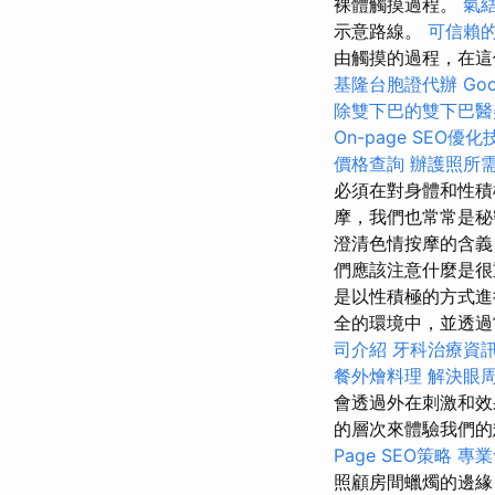
裸體觸摸過程。
氣
示意路線。
可信賴
由觸摸的過程，在這
基隆台胞證代辦
Goo
除雙下巴的雙下巴醫
On-page SEO優化
價格查詢
辦護照所
必須在對身體和性積
摩，我們也常常是秘
澄清色情按摩的含義
們應該注意什麼是
是以性積極的方式
全的環境中，並透
司介紹
牙科治療資
餐外燴料理
解決眼
會透過外在刺激和效
的層次來體驗我們
Page SEO策略
專業
照顧房間蠟燭的邊緣