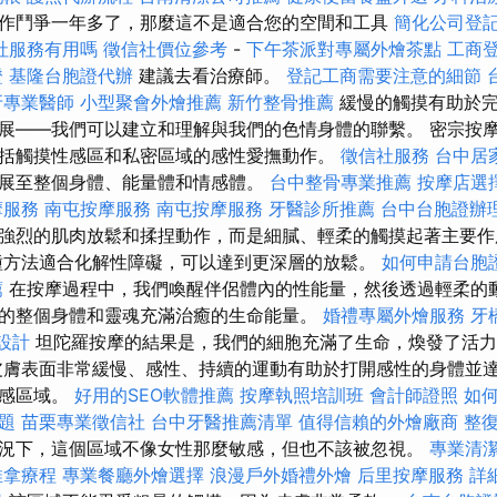
作鬥爭一年多了，那麼這不是適合您的空間和工具
簡化公司登
社服務有用嗎
徵信社價位參考
-
下午茶派對專屬外燴茶點
工商
證
基隆台胞證代辦
建議去看治療師。
登記工商需要注意的細節
牙專業醫師
小型聚會外燴推薦
新竹整骨推薦
緩慢的觸摸有助於完
展——我們可以建立和理解與我們的色情身體的聯繫。 密宗按
括觸摸性感區和私密區域的感性愛撫動作。
徵信社服務
台中居
展至整個身體、能量體和情感體。
台中整骨專業推薦
按摩店選
摩服務
南屯按摩服務
南屯按摩服務
牙醫診所推薦
台中台胞證辦
強烈的肌肉放鬆和揉捏動作，而是細膩、輕柔的觸摸起著主要
種方法適合化解性障礙，可以達到更深層的放鬆。
如何申請台胞
薦
在按摩過程中，我們喚醒伴侶體內的性能量，然後透過輕柔的
的整個身體和靈魂充滿治癒的生命能量。
婚禮專屬外燴服務
牙
 設計
坦陀羅按摩的結果是，我們的細胞充滿了生命，煥發了活力
皮膚表面非常緩慢、感性、持續的運動有助於打開感性的身體並
快感區域。
好用的SEO軟體推薦
按摩執照培訓班
會計師證照
如
題
苗栗專業徵信社
台中牙醫推薦清單
值得信賴的外燴廠商
整
況下，這個區域不像女性那麼敏感，但也不該被忽視。
專業清
推拿療程
專業餐廳外燴選擇
浪漫戶外婚禮外燴
后里按摩服務
詳細