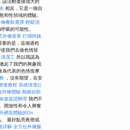
，該活動遵循強大的
術
相反，它是一個自
慾和性領域的體驗。
外燴餐飲選擇
輕鬆消
的呼吸的可能性。
式外燴菜單
打掃阿姨
重要的是，這個過程
即使我們去做色情按
。
清潔工
所以我認為
激起了我們的興趣我
會為代表的色情按摩
務
，沒有期望，在安
整復療程
高雄清潔公
級外燴體驗
精緻自助
旅遊簽證辦理
我們不
、開放性和令人興奮
升網頁體驗的On
。 最好點亮夜燈或
術詳解
全方位外燴服