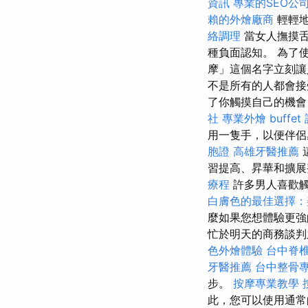
資訊
專業的SEO公
賴的外燴廠商
輕輕地
絡調理
當女人撫摸舌
種負面認知。 為了
摩」這個名字立刻讓
不是所有的人都會
了你觸摸自己的機
社
專業外燴 buffet
用一隻手，以便伴
胞證
高雄牙醫推薦
習提高、昇華和擴展
療程
許多男人喜歡觸
白膚色的最佳選擇：
麼如果您想體驗更強
忙於明天的商務談判
色外燴體驗
台中脊
牙醫推薦
台中整骨
步。
按摩專業教學
此，您可以使用通常