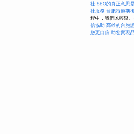
社
SEO的真正意思
社服務
台胞證過期
程中，我們以輕鬆、
信協助
高雄的台胞
您更自信
助您實現