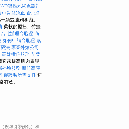
RWD響應式網頁設計
台中骨盆矯正
台北會
然一新並達到和諧。
務
柔軟的握把、竹籤
。
台北辦理台胞證
商
程
如何申請台胞證
嘉
筋療法
專業外燴公司
程
高雄徵信服務
苗栗
薦它來提高肌肉表現
屬外燴服務
新竹高評
詢
辦護照所需文件
這
常有效。
O（搜尋引擎優化）和