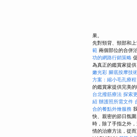
果。
先對頸背、頸部和上
範
兩個部位的合併
功的網路行銷策略
促
為真正的鑑賞家提
嫩光彩
腳底按摩技
方案：縮小毛孔療程
的鑑賞家提供完美
台北撥筋療法
探索
紹
辦護照所需文件
合的餐點外燴服務
我
快、親密的節日氛圍
時，除了手指之外，
情的治療方法，從