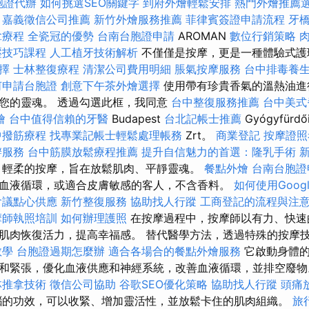
胞證代辦
如何挑選SEO關鍵字
到府外燴輕鬆安排
熱門外燴推薦
擇
嘉義徵信公司推薦
新竹外燴服務推薦
菲律賓簽證申請流程
牙
拿療程
全瓷冠的優勢
台南台胞證申請
AROMAN
數位行銷策略
壓技巧課程
人工植牙技術解析
不僅僅是按摩，更是一種體驗式
擇
士林整復療程
清潔公司費用明細
脹氣按摩服務
台中排毒養
何申請台胞證
創意下午茶外燴選擇
使用帶有珍貴香氣的溫熱油進
您的靈魂。 透過勾選此框，我同意
台中整復服務推薦
台中美式
燴
台中值得信賴的牙醫
Budapest
台北記帳士推薦
Gyógyfürdő
中撥筋療程
找專業記帳士輕鬆處理帳務
Zrt。
商業登記
按摩證
辦服務
台中筋膜放鬆療程推薦
提升自信魅力的首選：隆乳手術
輕柔的按摩，旨在放鬆肌肉、平靜靈魂。
餐點外燴
台南台胞證
血液循環，或適合皮膚敏感的客人，不含香料。
如何使用Google 
會議點心供應
新竹整復服務
協助找人行蹤
工商登記的流程與注
摩師執照培訓
如何辦理護照
在按摩過程中，按摩師以有力、快速
肌肉恢復活力，提高幸福感。 替代醫學方法，透過特殊的按摩
教學
台胞證過期怎麼辦
適合各場合的餐點外燴服務
它啟動身體的
和緊張，優化血液供應和神經系統，改善血液循環，並排空廢
林推拿技術
徵信公司協助
谷歌SEO優化策略
協助找人行蹤
頭痛
腦的功效，可以收緊、增加靈活性，並放鬆卡住的肌肉組織。
旅