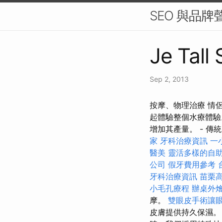
SEO 與品
Je Tall
Sep 2, 2013
按摩、物理治療 情
起體驗整個水療體驗
增加其產量。 - 傳
家
牙科治療資訊
一
醫美
靈活多樣的自
公司
假牙費用參考
牙科治療資訊
苗栗
小毛孔療程
辦桌外
摩。
雙眼皮手術讓
皮膚提供持久保濕