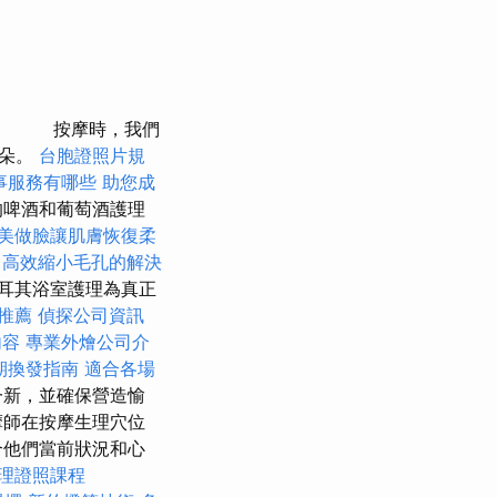
按摩時，我們
耳朵。
台胞證照片規
事服務有哪些
助您成
的啤酒和葡萄酒護理
美做臉讓肌膚恢復柔
高效縮小毛孔的解決
耳其浴室護理為真正
體推薦
偵探公司資訊
內容
專業外燴公司介
期換發指南
適合各場
一新，並確保營造愉
摩師在按摩生理穴位
合他們當前狀況和心
理證照課程