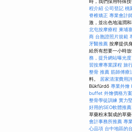
時，我們採用特殊
程介紹
公司登記
桃
脊椎矯正
專業會計
激，並出色地滋潤
北屯按摩療程
柬埔
商
台胞證照片規範
牙醫推薦
按摩提供身
給所有想要一小時放
務，提升網站曝光度
習按摩專業課程
旅
整骨 推薦
筋師傅療
料。
居家清潔費用
Bükfürdő
專業外燴 b
buffet 外燴價格方
整骨學徒訓練
實力堅
好用的SEO軟體推薦
草藥粉末製成的草
會計事務所推薦
專業
心品項
台中地區的