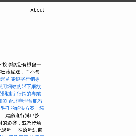
About
侶按摩讓您有機會一
淋巴液輸送，而不會
信賴的關鍵字行銷專
眼周細紋的眼下細紋
於關鍵字行銷的專業
細節
台北辦理台胞證
小毛孔的解決方案：縮
後，建議進行淋巴按
射的影響，並為乾燥
化過程。 在療程結束