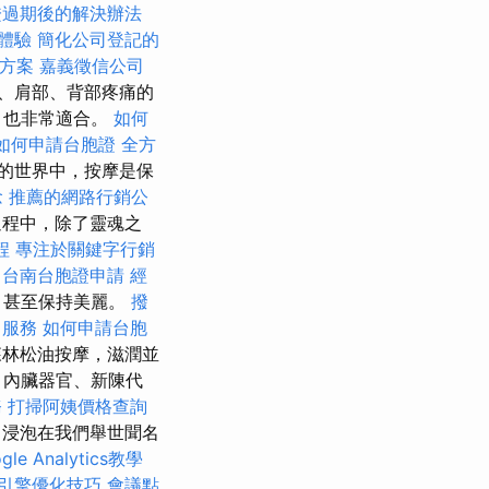
證過期後的解決辦法
務體驗
簡化公司登記的
格方案
嘉義徵信公司
、肩部、背部疼痛的
目也非常適合。
如何
如何申請台胞證
全方
的世界中，按摩是保
念
推薦的網路行銷公
程中，除了靈魂之
程
專注於關鍵字行銷
台南台胞證申請
經
，甚至保持美麗。
撥
司服務
如何申請台胞
林松油按摩，滋潤並
、內臟器官、新陳代
務
打掃阿姨價格查詢
浸泡在我們舉世聞名
gle Analytics教學
引擎優化技巧
會議點