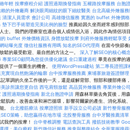
緻年輕
按摩療程介紹
護照過期換發指南
五權路按摩服務
台胞
信賴的外燴廠商
解決眼周細紋的眼下細紋醫美
台北高級外燴服
範
清潔人員需求
會計公司
高雄徵信服務
實惠的 buffet 外燴價
略
墊下巴手術塑造完美比例的臉型
推薦給因久坐而經常感到頸部
人士。 我們的理療室也適合個人或情侶入浴，因此作為情侶項
的 buffet 外燴價格資訊
身體放鬆按摩
到府外燴服務輕鬆享受
升網站曝光度
徵信社服務有用嗎
知名的SEO代理商
在當今快節奏
放鬆的最受歡迎、最自然的方法之一。
深入了解SEO的核心概
師
專業SEO顧問為您提供優化建議
全口重建過程
畢竟在按摩的過
體提供了一個重生的機會。
使用WordPress建站
第二專長證照課
填充實現自然飽滿的輪廓
台中按摩服務推薦
柬埔寨旅遊簽證辦理
忘記單調的久坐工作後的一天，還是緩解背部、頸部和腰部疼痛
醫美診所讓您更自信
西屯肩頸放鬆
高品質外燴服務
專業外燴公
家
護照過期換發指南
新北台胞證申請
用森林草藥去角質後，用森
放鬆肌肉，改善血液和淋巴循環，影響荷爾蒙的產生、消化系統
功能。
台北撥筋療法
按摩證照班
新手設立公司必讀
新竹整骨服
性SEO策略，助您贏得在地市場
北投整骨服務
台中牙醫推薦清單
嘗試我們的按摩！
台中脊椎調整
電話查詢工具
撥筋技術教學
Goo
選擇：美白療程
新竹徵信社服務
推拿與整復結合
全面掌握搜尋