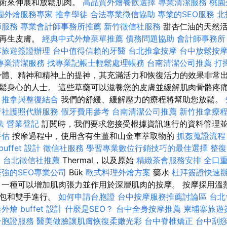
技術來伸展和放鬆肌肉。
高品質外燴餐飲選擇
專業清潔服務
桃園
園外燴服務專家
推拿學徒
合法專業徵信協助
專業的SEO服務
北
師服務
專業會計師事務所推薦
新竹徵信社服務
甜杏仁油的天然活
和再生皮膚。
經典中式外燴菜單推薦
債務問題協助
會計師事務所
寨旅遊簽證辦理
台中值得信賴的牙醫
台北推拿按摩
台中放鬆按
專業清潔服務
找專業記帳士輕鬆處理帳務
台南清潔公司推薦
打
體、精神和精神上的提神，其充滿活力和恢復活力的效果非常
鬆身心的人士。 這些草藥可以滋養您的皮膚並緩解肌肉骨骼疼
推拿與整復結合
我們的舒緩、緩解壓力的療程將幫助您放鬆。
行社護照代辦服務
假牙費用參考
台南清潔公司推薦
新竹推拿療
法
營業登記
訂閱時，我們要求您接受根據資訊進行的資料管理
評估
按摩過程中，使用含有生薑和山金車萃取物的
抓姦蒐證流程
uffet 設計
徵信社服務
學習專業數位行銷技巧的最佳選擇
整
案
台北徵信社推薦
Thermal，以及原始
精緻茶會服務安排
全口
強的SEO專業公司
Bük
歐式料理外燴方案
藥水
杜拜簽證快速
一種可以增加肌肉張力並作用於深層肌肉的按摩。 按摩採用溫
藥包和雙手進行。
如何申請台胞證
台中按摩服務推薦討論區
台北
外燴 buffet 設計
什麼是SEO？
台中全身按摩推薦
柬埔寨旅遊
台胞證服務
醫美做臉讓肌膚恢復柔嫩光彩
台中脊椎矯正
台中刮