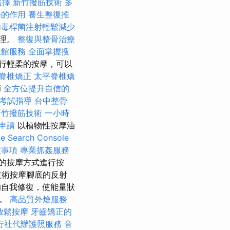
選擇
新竹撥筋技術
多
橋的作用
養生整復推
肉毒桿菌注射輕鬆減少
護理。
整復與整骨治療
生館服務
全面掌握搜
行輕柔的按摩，可以
脊椎矯正
太平脊椎矯
i
全方位提升自信的
照考試指導
台中整骨
新竹撥筋技術
一小時
申請
以植物性按摩油
Search Console
意事項
專業抓姦服務
的按摩方式進行按
技術按摩腳底的反射
自我修復，使能量狀
物。
高品質外燴服務
放鬆按摩
牙齒矯正的
行社代辦護照服務
音