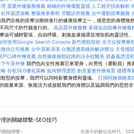
料理
苗栗外燴服務推薦
精緻的外燴擺盤靈感
人工植牙技術解析
杜拜簽證攻略
整復推拿療程
牙醫診所推薦
台中運動按摩服務
我們合格的按摩治療師進行的健康按摩之一，感受您的身體煥
的不同尺寸的竹籤進行的。
高品質外燴服務
多樣化自助餐外燴服
摩油可減輕緊張、自由呼吸、刺激血液循環並增加肌肉靈活性
如何使用Google Search Console
新竹撥筋技術
全方位按摩療
義徵信公司推薦
台中居家清潔
台胞證過期後的解決辦法
天母撥
用戶口碑外燴推薦
自然修復臉部紋路的法令紋醫美
抓姦蒐證流
排下午茶外燴
我們也向女性推薦它來塑身，向男性（運動員）推
策略
谷歌SEO優化策略
如何辦理護照
創意宴會外燴佈置
婚禮專
類型的按摩，我們可以同時影響身體和靈魂。
打掃阿姨價格查
的能量來源、恢復活力或放鬆我們的身體以及協調我們的思想非
管理的關鍵聯繫-SEO技巧
的關鍵聯繫-
在當今的數位化時代，SE