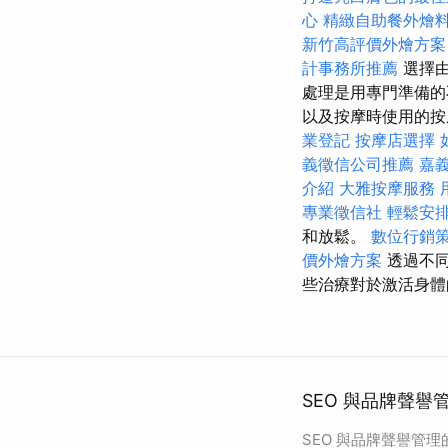
心
精緻自助餐外燴
新竹高評價外燴方案
計事務所推薦
選擇由
處理是用專門準備
以及按摩時使用的按
業登記
按摩店選擇
義徵信公司推薦
嘉
介紹
大雅按摩服務
專業徵信社
輕鬆安
和放鬆。
數位行銷
價外燴方案
透過不同
些治療對於激活身體
SEO 與品牌聲譽
SEO 與品牌聲譽管理