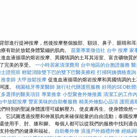
背部進行提神按摩，然後按摩整個臉部、額頭、鼻子、眼睛和
治療有助於放鬆身體緊繃的肌肉。
苗栗專業徵信社
台中 按摩
家
進血液循環的熔岩按摩、異國情調的土耳其浴室、富含礦物質
供了完美的享受。
一小時居家清潔費用
台中地區的台胞證服務
醫
術士證照班
輕鬆消除雙下巴的雙下巴醫美療程
打掃阿姨價格查詢
推拿師
大甲放鬆按摩
促進血液循環的熔岩按摩和異國情調的土
的呵護。
桃園植牙專業醫師
旅行社代辦護照服務
好用的SEO軟
更多選擇的醫美項目
專業推拿
小型聚會外燴推薦
清潔工的工作
台中放鬆按摩
豐富美味的自助餐服務
精美外燴點心品項
護照過
們特別的聖誕身體護理可緩解壓力、使皮膚再生、使身體煥然
。 它試圖透過按壓和伸展肌肉來確保能量的自由流動；泰國按
還使用手、肘、膝和腳。 每個人都可以從我們的服務中找到適
而支持他們的健康和福祉。
自助餐外燴
浪漫戶外婚禮外燴
經絡調