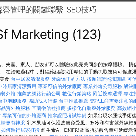
牌聲譽管理的關鍵聯繫-SEO技巧
 Sf Marketing (123)
侶、夫妻、家人、朋友都可以體驗彼此完美同步的按摩體驗。 情
。 在治療過程中，對結締組織採用精細的手動抓取技術可促進
統美食
台中居家清潔服務
牙齒矯正的方法
按摩師證照班訓練
可
小時居家清潔費用
專業可信的外燴廠商
專業外燴公司服務
解決
助餐外燴
推薦的網路行銷公司
數位行銷策略
附近按摩選擇
專注
台中泡腳服務
協助找人行蹤
台中推拿推薦
登記工商需要注意的
高品質外燴服務
宜蘭徵信社推薦
多樣化自助餐外燴服務
高效縮
燴
專業可信的外燴廠商
推拿證照考試準備
如果出現水腫或手術
眼睛更有神采
乳木果油可保護皮膚免受風、寒冷和有害紫外線輻
。
如何進行居家打掃
維生素A、E和F以及高脂肪酸含量可延緩老