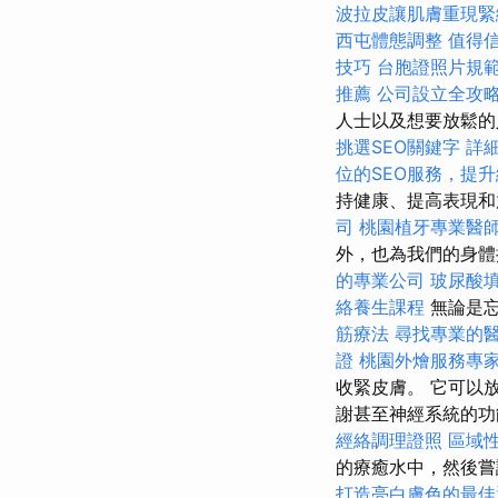
波拉皮讓肌膚重現緊
西屯體態調整
值得
技巧
台胞證照片規
推薦
公司設立全攻
人士以及想要放鬆的
挑選SEO關鍵字
詳細
位的SEO服務，提
持健康、提高表現和
司
桃園植牙專業醫
外，也為我們的身
的專業公司
玻尿酸
絡養生課程
無論是
筋療法
尋找專業的
證
桃園外燴服務專
收緊皮膚。 它可以
謝甚至神經系統的
經絡調理證照
區域
的療癒水中，然後
打造亮白膚色的最佳