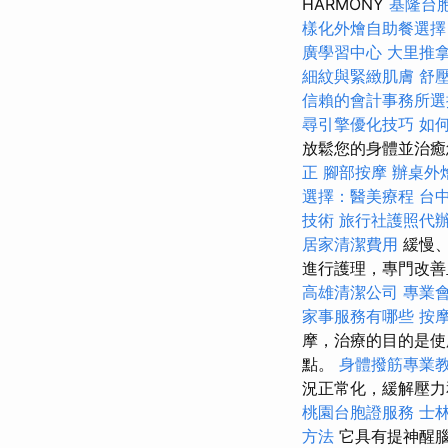
HARMONY
基隆台
樣化外燴自助餐選
廣學習中心
大里推
細紋與緊緻肌膚
舒
信賴的會計事務所選
尋引擎優化技巧
如
放鬆您的身體並治癒
正
腳部按摩
辦桌外
選擇：醫美療程
台
技術
旅行社護照代
居家清潔費用
緩慢、
進行護理，專門改善
高雄清潔公司
專業
家事服務有哪些
按
摩，治療的目的是使
點。
身體撥筋專業
況正常化，緩解壓力
桃園台胞證服務
士
方法
它具有提神醒