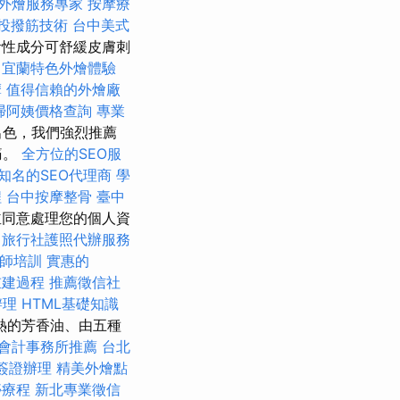
外燴服務專家
按摩療
投撥筋技術
台中美式
性成分可舒緩皮膚刺
宜蘭特色外燴體驗
摩
值得信賴的外燴廠
掃阿姨價格查詢
專業
出色，我們強烈推薦
痛。
全方位的SEO服
知名的SEO代理商
學
程
台中按摩整骨
臺中
並同意處理您的個人資
旅行社護照代辦服務
復師培訓
實惠的
重建過程
推薦徵信社
辦理
HTML基礎知識
熱的芳香油、由五種
會計事務所推薦
台北
簽證辦理
精美外燴點
痧療程
新北專業徵信